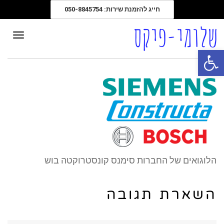
חייג להזמנת שירות: 050-8845754
תפרי
פתח סרגל נגישות
הלוגואים של החברות סימנס קונסטרוקטה בוש
השארת תגובה
שם:*