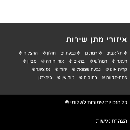
איזורי מתן שירות
֍ תל אביב
֍ רמת גן
֍ גבעתיים
חולון ֍
הרצליה ֍
רעננה ֍
רמה"ש ֍
בת-ים ֍
אור יהודה ֍
סביון ֍
קרית אונו ֍
גבעת שמואל ֍
יהוד ֍
נס ציונה֍
פתח-תקווה ֍
רחובות ֍
מודיעין ֍
בית-דגן
כל הזכויות שמורות לשלומי ©
הצהרת נגישות