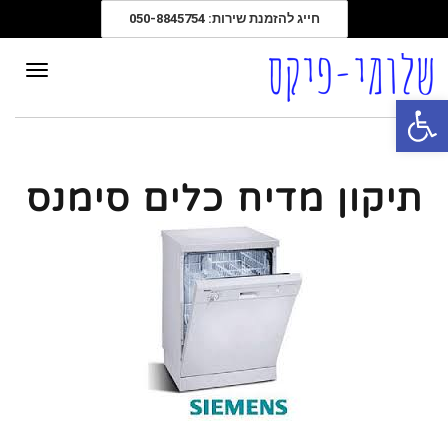
חייג להזמנת שירות: 050-8845754
תפרי
פתח סרגל נגישות
תיקון מדיח כלים סימנס