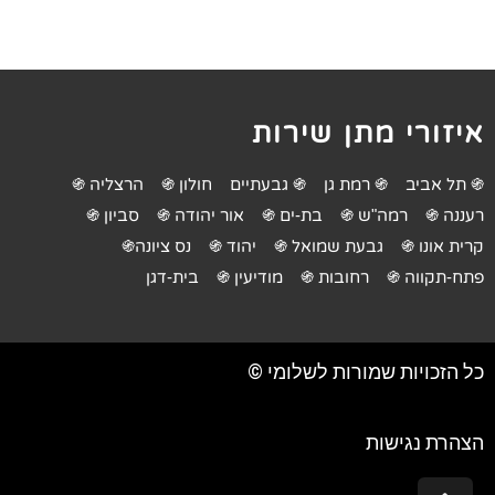
איזורי מתן שירות
֍ תל אביב
֍ רמת גן
֍ גבעתיים
חולון ֍
הרצליה ֍
רעננה ֍
רמה"ש ֍
בת-ים ֍
אור יהודה ֍
סביון ֍
קרית אונו ֍
גבעת שמואל ֍
יהוד ֍
נס ציונה֍
פתח-תקווה ֍
רחובות ֍
מודיעין ֍
בית-דגן
כל הזכויות שמורות לשלומי ©
הצהרת נגישות