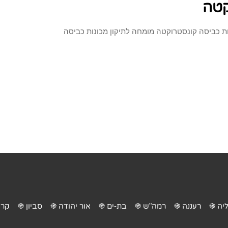
קטה
ות כביסה קונסטרוקטה מומחה לתיקון מכונות כביסה
יה ֍
רעננה ֍
רמה"ש ֍
בת-ים ֍
אור יהודה ֍
סביון ֍
קרי