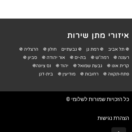
איזורי מתן שירות
֍ תל אביב
֍ רמת גן
֍ גבעתיים
חולון ֍
הרצליה ֍
רעננה ֍
רמה"ש ֍
בת-ים ֍
אור יהודה ֍
סביון ֍
קרית אונו ֍
גבעת שמואל ֍
יהוד ֍
נס ציונה֍
פתח-תקווה ֍
רחובות ֍
מודיעין ֍
בית-דגן
כל הזכויות שמורות לשלומי ©
הצהרת נגישות