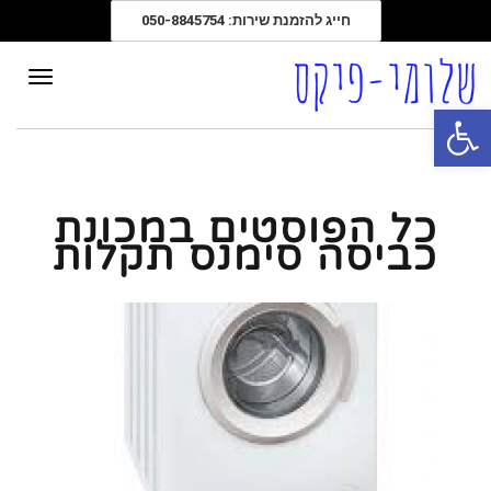
חייג להזמנת שירות: 050-8845754
תפרי
פתח סרגל נגישות
כל הפוסטים ב
מכונת
כביסה סימנס תקלות