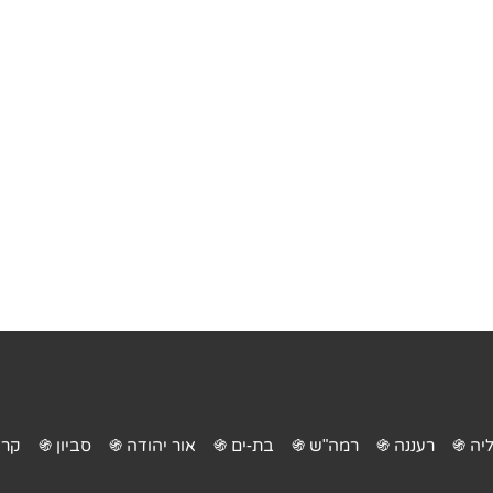
יה ֍
רעננה ֍
רמה"ש ֍
בת-ים ֍
אור יהודה ֍
סביון ֍
קרי