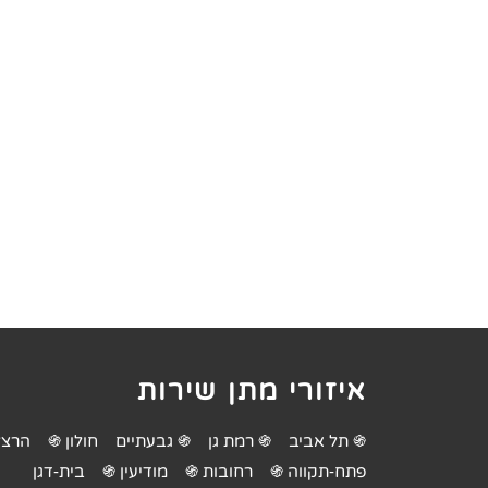
איזורי מתן שירות
֍ תל אביב
֍ רמת גן
֍ גבעתיים
חולון ֍
הרצל
פתח-תקווה ֍
רחובות ֍
מודיעין ֍
בית-דגן