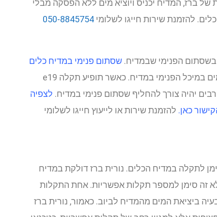
דלק נורית של ברז, המדיח יכניס ויוציא מים ללא הפסקה מבלי
ים. להזמנת שירות חייגו לשלומי
050-8845754
בשסתום הפנימי שבמדיח.
שסתום פנימי במדיח כלים
הינו שסתום חשמלי האחראי על כניסת המים במיכל הפנימי במדיח. כאשר תופיע תקלה e19
רבים יהיה צורך להחליף שסתום פנימי במדיח.
לצפיה
ישור כאן.
להזמנת שירות או לייעוץ חייגו לשלומי
מן לתקלה במדיח הכלים. נורית ברז דולקת במדיח
לא זה סימן למספר תקלות אפשריות. אחת התקלות
יה ביציאת המים מהמדיח לביוב. כאמור, נורית ברז